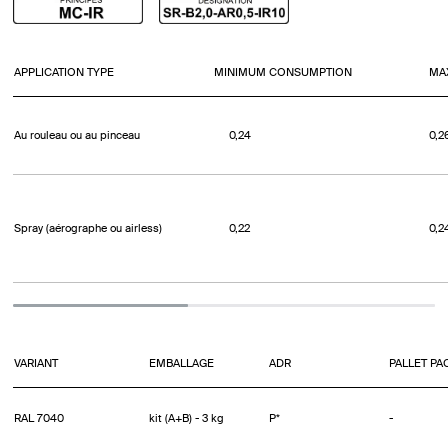
APPLICATION TYPE
MINIMUM CONSUMPTION
MA
Au rouleau ou au pinceau
0,24
0,2
Spray (aérographe ou airless)
0,22
0,2
VARIANT
EMBALLAGE
ADR
PALLET PA
RAL 7040
kit (A+B) - 3 kg
P*
-