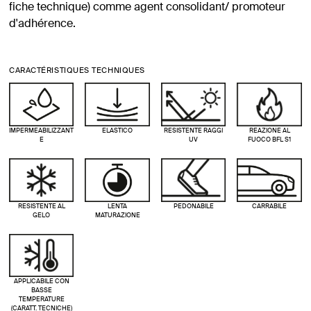
fiche technique) comme agent consolidant/ promoteur
d'adhérence.
CARACTÉRISTIQUES TECHNIQUES
IMPERMEABILIZZANT
ELASTICO
RESISTENTE RAGGI
REAZIONE AL
E
UV
FUOCO BFL S1
RESISTENTE AL
LENTA
PEDONABILE
CARRABILE
GELO
MATURAZIONE
APPLICABILE CON
BASSE
TEMPERATURE
(CARATT. TECNICHE)