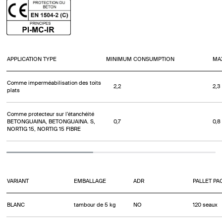
APPLICATION TYPE
MINIMUM CONSUMPTION
MA
Comme imperméabilisation des toits
2,2
2,3
plats
Comme protecteur sur l’étanchéité
BETONGUAINA, BETONGUAINA. S,
0,7
0,8
NORTIG 15, NORTIG 15 FIBRE
VARIANT
EMBALLAGE
ADR
PALLET PA
BLANC
tambour de 5 kg
NO
120 seaux