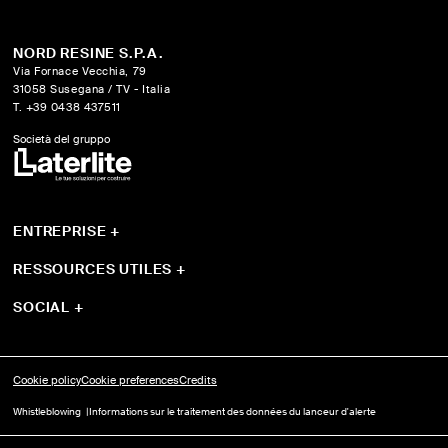
NORD RESINE S.P.A.
Via Fornace Vecchia, 79
31058 Susegana / TV - Italia
T. +39 0438 437511
Società del gruppo
ENTREPRISE
+
Qui sommes-nous
Sistemi
RESSOURCES UTILES
+
Produits
Guide et outils
Progetti
Télécharger
SOCIAL
+
YouTube
Instagram
Facebook
Cookie policy
Cookie preferences
Credits
Whistleblowing
Informations sur le traitement des données du lanceur d'alerte