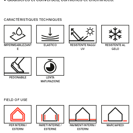
CARACTÉRISTIQUES TECHNIQUES
IMPERMEABILIZZANT
ELASTICO
RESISTENTE RAGGI
RESISTENTE AL
E
UV
GELO
PEDONABILE
LENTA
MATURAZIONE
FIELD OF USE
PER INTERNI /
PARETI INTERNE /
PAVIMENTI INTERNI /
MARCIAPIEDI
ESTERNI
ESTERNE
ESTERNI