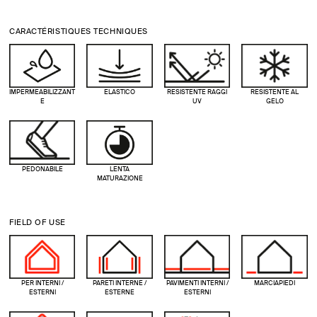
CARACTÉRISTIQUES TECHNIQUES
IMPERMEABILIZZANT
ELASTICO
RESISTENTE RAGGI
RESISTENTE AL
E
UV
GELO
PEDONABILE
LENTA
MATURAZIONE
FIELD OF USE
PER INTERNI /
PARETI INTERNE /
PAVIMENTI INTERNI /
MARCIAPIEDI
ESTERNI
ESTERNE
ESTERNI