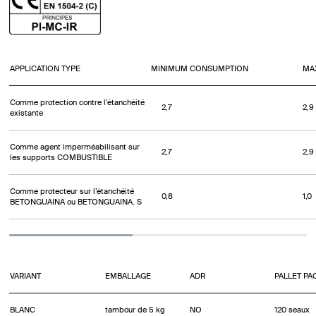
APPLICATION TYPE
MINIMUM CONSUMPTION
MA
Comme protection contre l’étanchéité
2,7
2,9
existante
Comme agent imperméabilisant sur
2,7
2,9
les supports COMBUSTIBLE
Comme protecteur sur l’étanchéité
0,8
1,0
BETONGUAINA ou BETONGUAINA. S
VARIANT
EMBALLAGE
ADR
PALLET PA
BLANC
tambour de 5 kg
NO
120 seaux