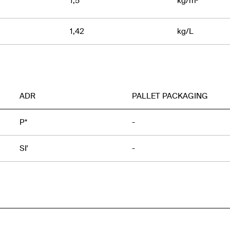
1,5
kg/m²
1,42
kg/L
ADR
PALLET PACKAGING
P*
-
SI'
-