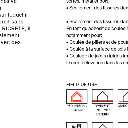
dhésive
sortes, métal et bois).
r
• Scellement des fissures dan
ur lequel il
».
rcit sans
• Scellement des fissures dan
RICRETE, il
En tant qu’adhésif de coulée
talement
notamment pour:
avec des
• Coulée de piliers et de pout
• Coulée à la surface de sols 
• Coulage de joints rigides i
le mur d’élévation dans les ré
FIELD OF USE
PER INTERNI /
PAVIMENTI
MARCI
ESTERNI
INTERNI /
ESTERNI