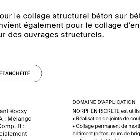
ur le collage structurel béton sur bét
nvient également pour le collage d'en
r des ouvrages structurels.
’ÉTANCHÉITÉ
DOMAINE D'APPLICATION
ant époxy
NORPHEN RICRETE est utilisé
A : Mélange
• Réalisation de joints de cou
Comp. B :
• Collage permanent de mortie
écialement
bâtiment (béton, murs de briqu