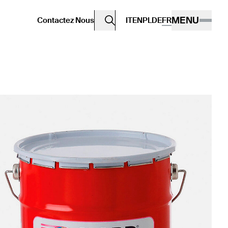
MENU
Contactez Nous
IT
EN
PL
DE
FR