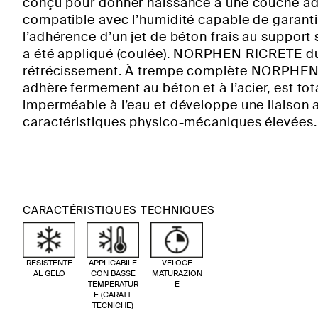
conçu pour donner naissance à une couche a
compatible avec l’humidité capable de garanti
l’adhérence d’un jet de béton frais au support s
a été appliqué (coulée). NORPHEN RICRETE du
rétrécissement. À trempe complète NORPHEN 
adhère fermement au béton et à l’acier, est to
imperméable à l’eau et développe une liaison 
caractéristiques physico-mécaniques élevées.
CARACTÉRISTIQUES TECHNIQUES
RESISTENTE
APPLICABILE
VELOCE
AL GELO
CON BASSE
MATURAZION
TEMPERATUR
E
E (CARATT.
TECNICHE)