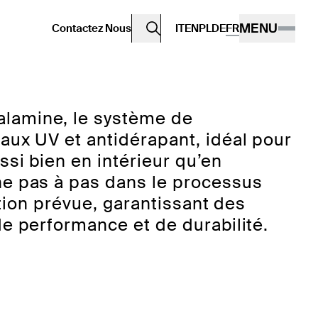
MENU
Contactez Nous
IT
EN
PL
DE
FR
lamine, le système de
aux UV et antidérapant, idéal pour
si bien en intérieur qu’en
ne pas à pas dans le processus
ation prévue, garantissant des
e performance et de durabilité.