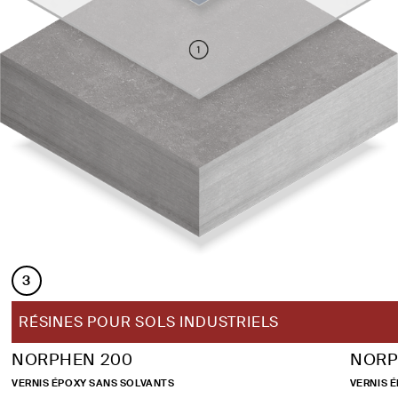
3
RÉSINES POUR SOLS INDUSTRIELS
NORPHEN 200
NORP
VERNIS ÉPOXY SANS SOLVANTS
VERNIS 