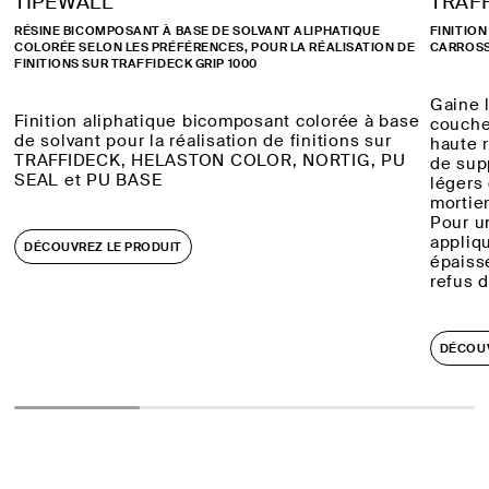
TIPEWALL
TRAFF
RÉSINE BICOMPOSANT À BASE DE SOLVANT ALIPHATIQUE
FINITIO
COLORÉE SELON LES PRÉFÉRENCES, POUR LA RÉALISATION DE
CARROSS
FINITIONS SUR TRAFFIDECK GRIP 1000
Gaine l
Finition aliphatique bicomposant colorée à base
couche
de solvant pour la réalisation de finitions sur
haute 
TRAFFIDECK, HELASTON COLOR, NORTIG, PU
de supp
SEAL et PU BASE
légers 
mortie
Pour u
appliq
DÉCOUVREZ LE PRODUIT
épaiss
refus 
DÉCOUV