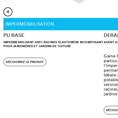
4
IMPERMÉABILISATION
PU BASE
DERA
IMPERMÉABILISANT ANTI-RACINES ÉLASTOMÈRE BICOMPOSANT
AGENT A
POUR JARDINIÈRES ET JARDINS DE TOITURE
Gaine 
partic
DÉCOUVREZ LE PRODUIT
l’impe
permane
Idéale
potabl
versio
racine)
jardins
DÉCOUV