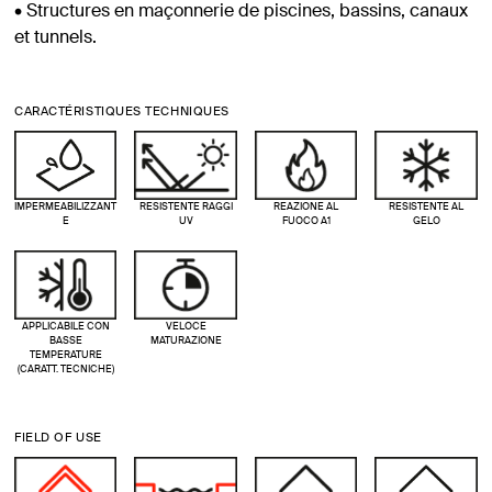
• Structures en maçonnerie de piscines, bassins, canaux
et tunnels.
CARACTÉRISTIQUES TECHNIQUES
IMPERMEABILIZZANT
RESISTENTE RAGGI
REAZIONE AL
RESISTENTE AL
E
UV
FUOCO A1
GELO
APPLICABILE CON
VELOCE
BASSE
MATURAZIONE
TEMPERATURE
(CARATT. TECNICHE)
FIELD OF USE