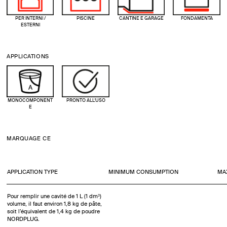
PER INTERNI /
PISCINE
CANTINE E GARAGE
FONDAMENTA
ESTERNI
APPLICATIONS
MONOCOMPONENT
PRONTO ALL'USO
E
MARQUAGE CE
APPLICATION TYPE
MINIMUM CONSUMPTION
MA
Pour remplir une cavité de 1 L (1 dm³)
volume, il faut environ 1,8 kg de pâte,
soit l’équivalent de 1,4 kg de poudre
NORDPLUG.