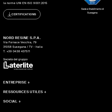
la norme UNI EN ISO 9001:2015
Sede e Stabilimento di
Susegana
CERTIFICATIONS
NORD RESINE S.P.A.
Via Fornace Vecchia, 79
31058 Susegana / TV - Italia
T. +39 0438 437511
Società del gruppo
ENTREPRISE
+
Qui sommes-nous
Sistemi
RESSOURCES UTILES
+
Produits
Guide et outils
Progetti
Télécharger
SOCIAL
+
YouTube
Instagram