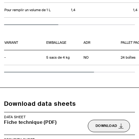
Pour remplir un volume de 1 L
1,4
1,4
VARIANT
EMBALLAGE
ADR
PALLET PA
-
5 sacs de 4 kg
NO
24 boîtes
Download data sheets
DATA SHEET
Fiche technique (PDF)
DOWNLOAD