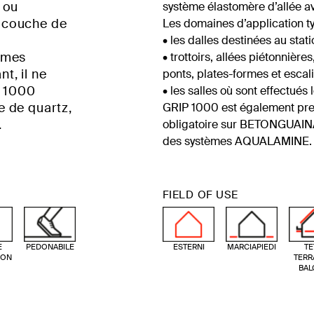
 ou
système élastomère d’allée a
 couche de
Les domaines d’application ty
• les dalles destinées au stat
èmes
• trottoirs, allées piétonnièr
, il ne
ponts, plates-formes et escali
P 1000
• les salles où sont effectués
 de quartz,
GRIP 1000 est également pr
.
obligatoire sur BETONGUAIN
des systèmes AQUALAMINE.
FIELD OF USE
E
PEDONABILE
ESTERNI
MARCIAPIEDI
TE
ION
TERR
BAL