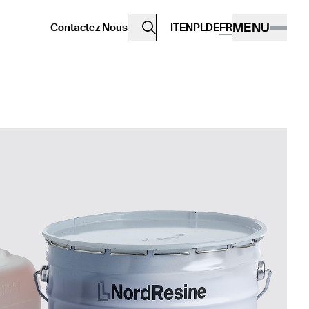
MENU
Contactez Nous
IT
EN
PL
DE
FR