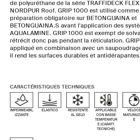
de polyuréthane de la série TRAFFIDECK FLEX
NORDPUR Roof. GRIP 1000 est utilisé comme
préparation obligatoire sur BETONGUAINA et
BETONGUAINA.S avant l'application des syst
AQUALAMINE. GRIP 1000 est exempt de solvant
rétrécit donc pas pendant la réticulation. GRI
appliqué en combinaison avec un saupoudrage
il rend les surfaces durables et antidérapantes
CARACTÉRISTIQUES TECHNIQUES
IMPERMEABIL
ELASTICO
RESISTENTE
APPLICABILE
VELOC
IZZANTE
AL GELO
CON BASSE
MATURAZ
TEMPERATUR
E
E (CARATT.
TECNICHE)