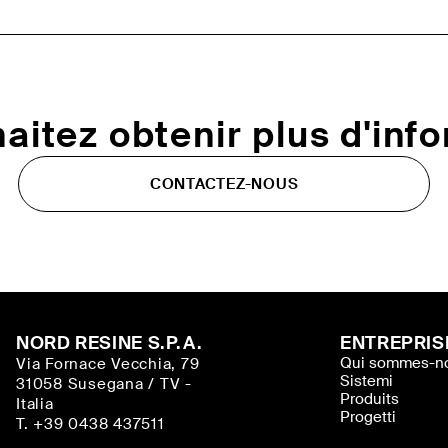
aitez obtenir plus d'inf
CONTACTEZ-NOUS
NORD RESINE S.P.A.
ENTREPRIS
Qui sommes-n
Via Fornace Vecchia, 79
Sistemi
31058 Susegana / TV -
Produits
Italia
Progetti
T. +39 0438 437511