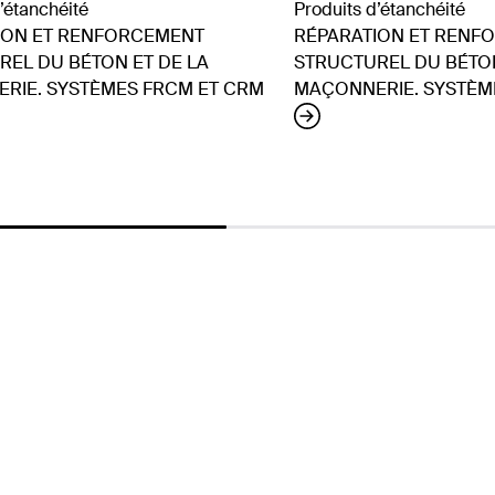
’étanchéité
Produits d’étanchéité
ION ET RENFORCEMENT
RÉPARATION ET RENF
REL DU BÉTON ET DE LA
STRUCTUREL DU BÉTON
RIE. SYSTÈMES FRCM ET CRM
MAÇONNERIE. SYSTÈM