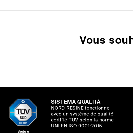
Vous souh
SISTEMA QUALITÀ
NORD RESINE fonctionne
avec un système de qualité
certifié TUV selon la norme
UNI EN ISO 9001:2015
Sede e