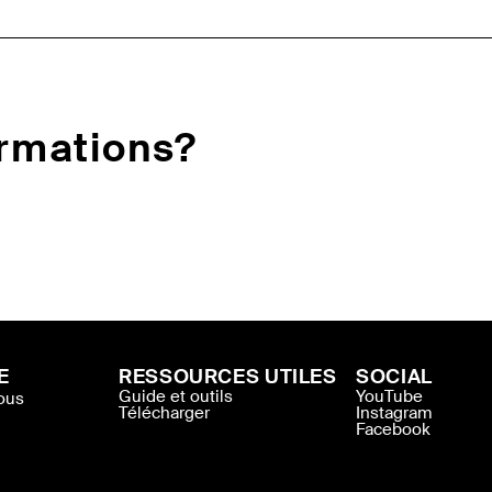
ormations?
E
RESSOURCES UTILES
SOCIAL
Guide et outils
YouTube
ous
Télécharger
Instagram
Facebook