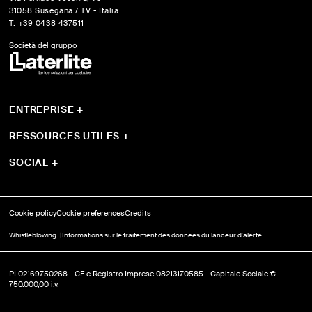
31058 Susegana / TV - Italia
T. +39 0438 437511
Società del gruppo
ENTREPRISE
+
Qui sommes-nous
Sistemi
RESSOURCES UTILES
+
Produits
Guide et outils
Progetti
Télécharger
SOCIAL
+
YouTube
Instagram
Facebook
Cookie policy
Cookie preferences
Credits
Whistleblowing
Informations sur le traitement des données du lanceur d'alerte
PI 02169750268 - CF e Registro Imprese 08213170585 - Capitale Sociale €
750.000,00 i.v.