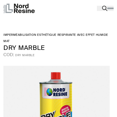
Produits
-
Protection et décoration des surfaces
-
MAÇONNERIE EN PIERRE ET TERRE CUITE :
RÉCUPÉRATION ET TRAITEMENT
-
DRY MARBLE
IMPERMÉABILISATION ESTHÉTIQUE RESPIRANTE AVEC EFFET HUMIDE
MAT
DRY MARBLE
COD:
DRY MARBLE