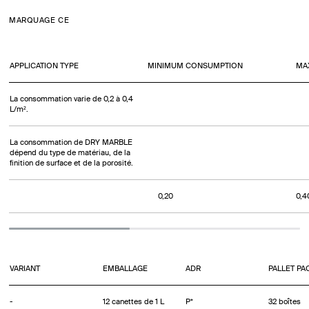
MARQUAGE CE
APPLICATION TYPE
MINIMUM CONSUMPTION
MA
La consommation varie de 0,2 à 0,4
L/m².
La consommation de DRY MARBLE
dépend du type de matériau, de la
finition de surface et de la porosité.
0,20
0,4
VARIANT
EMBALLAGE
ADR
PALLET PA
-
12 canettes de 1 L
P*
32 boîtes