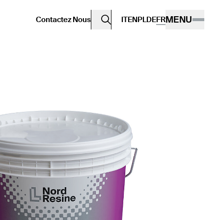
MENU
Contactez Nous
IT
EN
PL
DE
FR