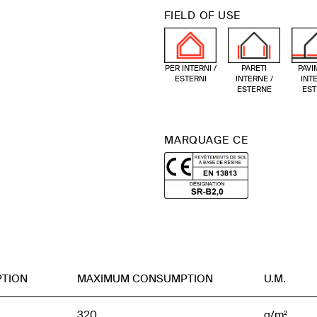
FIELD OF USE
PER INTERNI /
PARETI
PAVI
ESTERNI
INTERNE /
INTE
ESTERNE
EST
MARQUAGE CE
TION
MAXIMUM CONSUMPTION
U.M.
320
g/m²