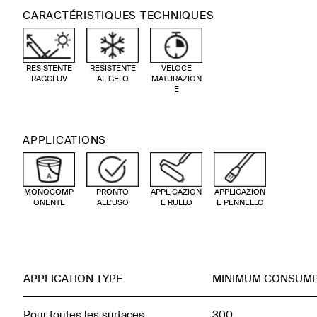
CARACTÉRISTIQUES TECHNIQUES
RESISTENTE
RESISTENTE
VELOCE
RAGGI UV
AL GELO
MATURAZION
E
APPLICATIONS
MONOCOMP
PRONTO
APPLICAZION
APPLICAZION
ONENTE
ALL'USO
E RULLO
E PENNELLO
APPLICATION TYPE
MINIMUM CONSUMP
Pour toutes les surfaces
300