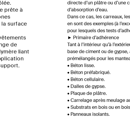
ôlée.
directe d’un plâtre ou d’une c
e prête à
d’absorption d’eau.
zones
Dans ce cas, les carreaux, les 
 la surface
en sont des exemples (à l’exc
pour lesquels des tests d’adh
evêtements
► Primaire d’adhérence
ange de
Tant à l’intérieur qu’à l’exté
lymère liant
base de ciment ou de gypse, a
plication
prémélangés pour les manteaux
support.
• Béton lisse.
• Béton préfabriqué.
• Béton cellulaire.
• Dalles de gypse.
• Plaque de plâtre.
• Carrelage après meulage a
• Substrats en bois ou en boi
• Panneaux isolants.