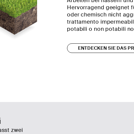
Arbeiten bei nassem und 
Hervorragend geeignet fü
oder chemisch nicht aggr
trattamento impermeabil
potabili o non potabili 
ENTDECKEN SIE DAS P
G
asst zwei