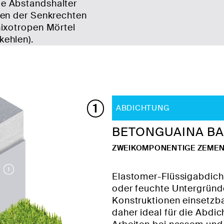
e Abstandshalter
hen der Senkrechten
ixotropen Mörtel
ehlen).
1
ABDICHTUNG
BETONGUAINA B
ZWEIKOMPONENTIGE ZEME
Elastomer-Flüssigabdich
oder feuchte Untergründ
Konstruktionen einsetzbar
daher ideal für die Abdi