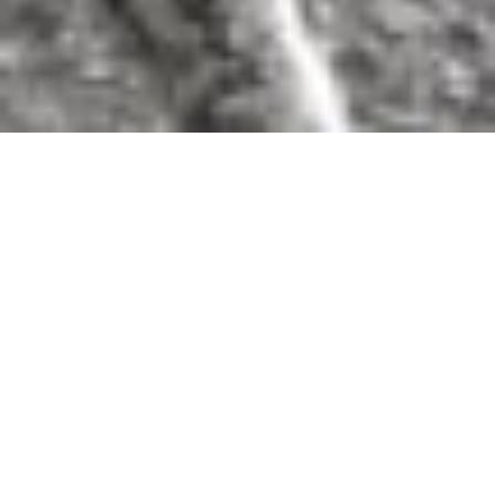
ABDICHTUNGSLÖSUNGEN VON NORD RESINE
Des technologies innovantes combinées à un
excellent rendu esthétique. Nous proposons
une large gamme d’imperméabilisants, des
solutions concrètes qui répondent aux besoins
des concepteurs et des applicateurs, adaptées
à chaque chantier.
Fundamente und erdberührte Bauteile
Bodenplatten
Terrassen und Balkonen
Behälter und Tanks
Wellness und Schwimmbäder