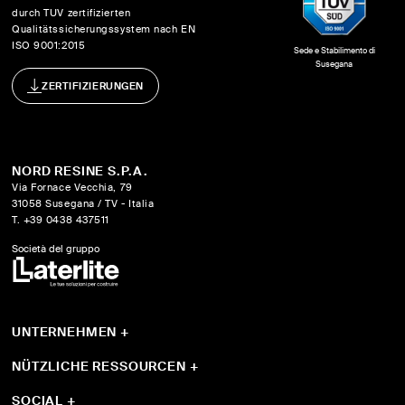
durch TUV zertifizierten
Qualitätssicherungssystem nach EN
ISO 9001:2015
Sede e Stabilimento di
Susegana
ZERTIFIZIERUNGEN
NORD RESINE S.P.A.
Via Fornace Vecchia, 79
31058 Susegana / TV - Italia
T. +39 0438 437511
Società del gruppo
UNTERNEHMEN
+
Wer sind wi
Sistemi
NÜTZLICHE RESSOURCEN
+
Produkte
Leitfaden und Instrumente
Progetti
Download
SOCIAL
+