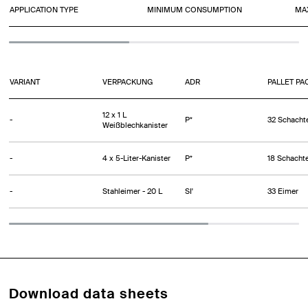
APPLICATION TYPE
MINIMUM CONSUMPTION
MA
VARIANT
VERPACKUNG
ADR
PALLET PA
12 x 1 L
-
P*
32 Schacht
Weißblechkanister
-
4 x 5-Liter-Kanister
P*
18 Schacht
-
Stahleimer - 20 L
SI'
33 Eimer
Download data sheets