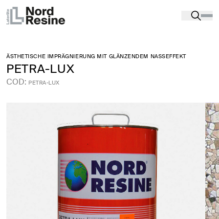
Produkte
-
Oberflächenschutz und farbe
-
POLIERTE
ODER RAUE STEINBÖDEN
-
PETRA-LUX
ÄSTHETISCHE IMPRÄGNIERUNG MIT GLÄNZENDEM NASSEFFEKT
PETRA-LUX
COD:
PETRA-LUX