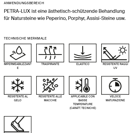
ANWENDUNGSBEREICH
PETRA-LUX ist eine ästhetisch-schützende Behandlung
für Natursteine wie Peperino, Porphyr, Assisi-Steine usw.
TECHNISCHE MERKMALE
IMPERMEABILIZZANT
TRASPIRANTE
ELASTICO
RESISTENTE RAGGI
E
UV
RESISTENTE AL
RESISTENTE ALLE
APPLICABILE CON
VELOCE
GELO
MACCHIE
BASSE
MATURAZIONE
TEMPERATURE
(CARATT. TECNICHE)