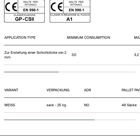
APPLICATION TYPE
MINIMUM CONSUMPTION
MA
Zur Erstellung einer Schichtdicke von 2
3,0
3,2
mm
VARIANT
VERPACKUNG
ADR
PALLET PA
WEISS
sack - 25 kg
NO
48 Säcke