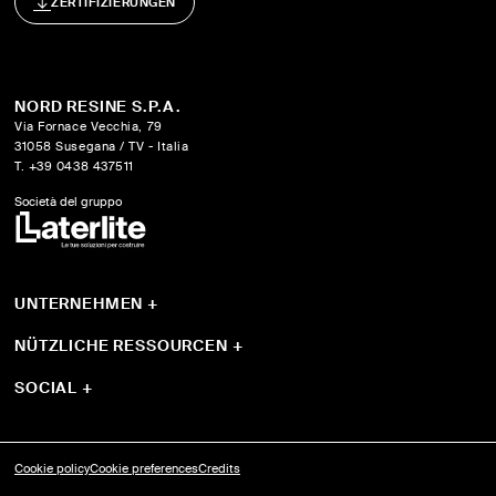
ZERTIFIZIERUNGEN
NORD RESINE S.P.A.
Via Fornace Vecchia, 79
31058 Susegana / TV - Italia
T. +39 0438 437511
Società del gruppo
UNTERNEHMEN
+
Wer sind wi
Sistemi
NÜTZLICHE RESSOURCEN
+
Produkte
Leitfaden und Instrumente
Progetti
Download
SOCIAL
+
YouTube
Instagram
Facebook
Cookie policy
Cookie preferences
Credits