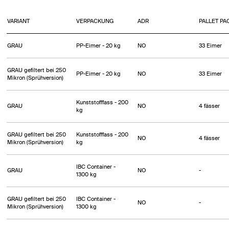
VARIANT
VERPACKUNG
ADR
PALLET PA
GRAU
PP-Eimer - 20 kg
NO
33 Eimer
GRAU gefiltert bei 250
PP-Eimer - 20 kg
NO
33 Eimer
Mikron (Sprühversion)
Kunststofffass - 200
GRAU
NO
4 fässer
kg
GRAU gefiltert bei 250
Kunststofffass - 200
NO
4 fässer
Mikron (Sprühversion)
kg
IBC Container -
GRAU
NO
-
1300 kg
GRAU gefiltert bei 250
IBC Container -
NO
-
Mikron (Sprühversion)
1300 kg