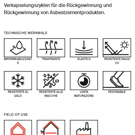
Verkapselungszyklen für die Rückgewinnung und
Rückgewinnung von Asbestzementprodukten.
TECHNISCHE MERKMALE
IMPERMEABILIZZANT
TRASPIRANTE
ELASTICO
RESISTENTE RAGGI
E
UV
RESISTENTE AL
RESISTENTE ALLE
LENTA
PEDONABILE
GELO
MACCHIE
MATURAZIONE
FIELD OF USE