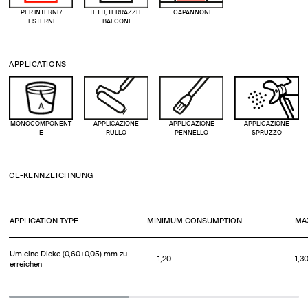
PER INTERNI /
TETTI, TERRAZZI E
CAPANNONI
ESTERNI
BALCONI
APPLICATIONS
MONOCOMPONENT
APPLICAZIONE
APPLICAZIONE
APPLICAZIONE
E
RULLO
PENNELLO
SPRUZZO
CE-KENNZEICHNUNG
APPLICATION TYPE
MINIMUM CONSUMPTION
MA
Um eine Dicke (0,60±0,05) mm zu
1,20
1,3
erreichen