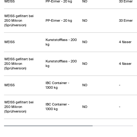
WEISS
PP-Eimer - 20 kg
NO
33 Eimer
WEISS gefiltert bei
250 Mikron
PP-Eimer - 20 kg
NO
33 Eimer
(Sprühversion)
Kunststofffass - 200
WEISS
NO
4 fässer
kg
WEISS gefiltert bei
Kunststofffass - 200
250 Mikron
NO
4 fässer
kg
(Sprühversion)
IBC Container -
WEISS
NO
-
1300 kg
WEISS gefiltert bei
IBC Container -
250 Mikron
NO
-
1300 kg
(Sprühversion)