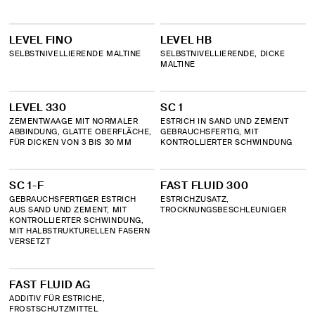
INSTANDSETZUNG UND STRUKTURELLE
LEVEL FINO
LEVEL HB
VERSTÄRKUNG VON BETON UND
SELBSTNIVELLIERENDE MALTINE
SELBSTNIVELLIERENDE, DICKE
MAUERWERK.
MALTINE
INSTANDSETZUNG UND STRUKTURELLE
LEVEL 330
SC 1
VERSTÄRKUNG VON BETON UND
ZEMENTWAAGE MIT NORMALER
ESTRICH IN SAND UND ZEMENT
ABBINDUNG, GLATTE OBERFLÄCHE,
GEBRAUCHSFERTIG, MIT
MAUERWERK. FRCM- UND CRM-SYSTEME
FÜR DICKEN VON 3 BIS 30 MM
KONTROLLIERTER SCHWINDUNG
RISSSANIERUNG, KORTIKAL- UND
SC 1-F
FAST FLUID 300
TIEFENVERFESTIGUNG (BETON UND
GEBRAUCHSFERTIGER ESTRICH
ESTRICHZUSATZ,
ESTRICHE)
AUS SAND UND ZEMENT, MIT
TROCKNUNGSBESCHLEUNIGER
KONTROLLIERTER SCHWINDUNG,
MIT HALBSTRUKTURELLEN FASERN
VERSETZT
SKIMMING
FAST FLUID AG
ADDITIV FÜR ESTRICHE,
Alphabetical order
FROSTSCHUTZMITTEL