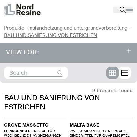
Produkte
-
Instandsetzung und untergrundvorbereitung
-
BAU UND SANIERUNG VON ESTRICHEN
VIEW FOR:
Product catalog
⤌
INSTANDSETZUNG UND
9 Products found
BAU UND SANIERUNG VON
UNTERGRUNDVORBEREITUNG
ESTRICHEN
ANTI-DEBONDING- UND ANTI-KIPP-SYSTEME
GROVE MASSETTO
MALTA BASE
FEINKÖRNIGER ESTRICH FÜR
BAU UND SANIERUNG VON ESTRICHEN
ZWEIKOMPONENTIGES EPOXID-
WECHSELNDE HANGNEIGUNGEN
BINDEMITTEL FÜR QUARZMÖRTEL