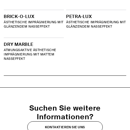
REINIGUNGSPRODUKTE
BRICK-O-LUX
PETRA-LUX
ÄSTHETISCHE IMPRÄGNIERUNG MIT
ÄSTHETISCHE IMPRÄGNIERUNG MIT
GLÄNZENDEM NASSEFFEKT
GLÄNZENDEM NASSEFFEKT
STEIN- UND TERRAKOTTAMAUERWERK:
WIEDERHERSTELLUNG UND BEHANDLUNG
DRY MARBLE
ATMUNGSAKTIVE ÄSTHETISCHE
TERRAKOTTABÖDEN: BEHANDLUNGEN
IMPRÄGNIERUNG MIT MATTEM
NASSEFFEKT
VERDICHTUNG FÜR HISTORISCH-
KÜNSTLERISCHE ELEMENTE
Alphabetical order
Suchen Sie weitere
Informationen?
A
B
C
D
E
F
G
KONTAKTIEREN SIE UNS