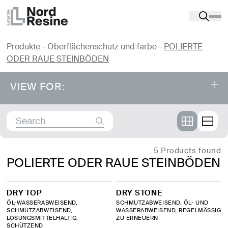
Produkte
-
Oberflächenschutz und farbe
-
POLIERTE
ODER RAUE STEINBÖDEN
VIEW FOR:
Product catalog
⤌
OBERFLÄCHENSCHUTZ UND FARBE
5 Products found
POLIERTE ODER RAUE STEINBÖDEN
BETONWÄNDE: WIEDERHERSTELLUNG UND
SCHUTZ
DRY TOP
DRY STONE
ÖL-WASSERABWEISEND,
SCHMUTZABWEISEND, ÖL- UND
SCHMUTZABWEISEND,
WASSERABWEISEND, REGELMÄSSIG
LÖSUNGSMITTELHALTIG,
POLIERTE ODER RAUE STEINBÖDEN
ZU ERNEUERN
SCHÜTZEND