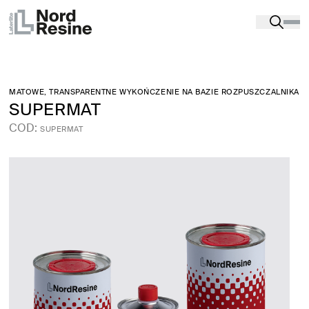
Produkty
-
Żywice do podłóg przemysłowych
-
CIENKOWARSTWOWA KOLOROWA POWŁOKA
OCHRONNA
-
SUPERMAT
MATOWE, TRANSPARENTNE WYKOŃCZENIE NA BAZIE ROZPUSZCZALNIKA
SUPERMAT
COD:
SUPERMAT