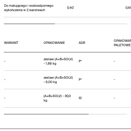
Do matującego i wodoodpornego
0,40
0,6
wykończenia w 2 warstwach
OPAKOWAN
WARIANT
OPAKOWANIE
ADR
PALETOWE
zestaw (A+B+SOLV)
-
P*
-
- 1,88 kg
zestaw (A+B+SOLV)
-
P*
-
- 6,00 kg
(A+B+SOLV) - 30,0
-
SÌ
-
kg