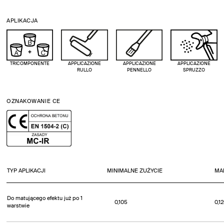
APLIKACJA
TRICOMPONENTE
APPLICAZIONE
APPLICAZIONE
APPLICAZIONE
RULLO
PENNELLO
SPRUZZO
OZNAKOWANIE CE
TYP APLIKACJI
MINIMALNE ZUŻYCIE
MA
Do matującego efektu już po 1
0,105
0,1
warstwie