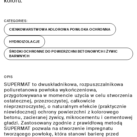
koloru.
CATEGORIES:
CIENKOWARSTWOWA KOLOROWA POWŁOKA OCHRONNA
HYDROIZOLACJE
ŚRODKI OCHRONNE DO POWIERZCHNI BETONOWYCH I ŻYWIC
BARWNYCH
OPIS
SUPERMAT to dwuskładnikowa, rozpuszczalnikowa
poliuretanowa powłoka wykończeniowa,
przygotowywana w momencie użycia w celu stworzenia
ostatecznej, przezroczystej, całkowicie
nieprzezroczystej, o naturalnym efekcie (praktycznie
niewidocznej) ochrony powierzchni z kolorowego
betonu, zacieranej żywicy, mikrocementu i cementowej
gładzi. Zastosowany zgodnie z prawidłową metodą
SUPERMAT pozwala na stworzenie impregnatu
tworzącego powłokę, która stanowi barierę przed