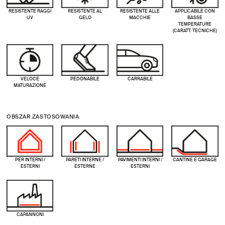
RESISTENTE RAGGI
RESISTENTE AL
RESISTENTE ALLE
APPLICABILE CON
UV
GELO
MACCHIE
BASSE
TEMPERATURE
(CARATT. TECNICHE)
VELOCE
PEDONABILE
CARRABILE
MATURAZIONE
OBSZAR ZASTOSOWANIA
PER INTERNI /
PARETI INTERNE /
PAVIMENTI INTERNI /
CANTINE E GARAGE
ESTERNI
ESTERNE
ESTERNI
CAPANNONI