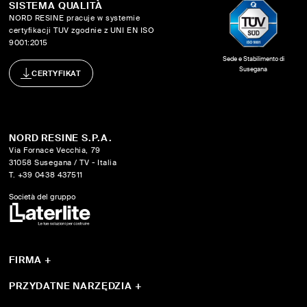
SISTEMA QUALITÀ
NORD RESINE pracuje w systemie
certyfikacji TUV zgodnie z UNI EN ISO
9001:2015
Sede e Stabilimento di
Susegana
CERTYFIKAT
NORD RESINE S.P.A.
Via Fornace Vecchia, 79
31058 Susegana / TV - Italia
T. +39 0438 437511
Società del gruppo
FIRMA
+
O nas
Sistemi
PRZYDATNE NARZĘDZIA
+
Produkty
Certyfikacje I Narzędzia
Progetti