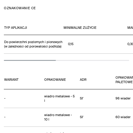
OZNAKOWANIE CE
TYP APLIKACJI
MINIMALNE ZUŻYCIE
MA
Do powierzchni poziomych i pionowych
0,15
0,3
(w zależności od porowatości podłoża)
OPAKOWAN
WARIANT
OPAKOWANIE
ADR
PALETOWE
wiadro metalowe - 5
-
SI'
96 wiader
l
wiadro metalowe -
-
SI'
60 wiader
10 l