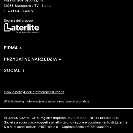
Via Fornace Vecchia, 79
31058 Susegana / TV - Italia
T. +39 0438 437511
Società del gruppo
FIRMA
+
O nas
Sistemi
PRZYDATNE NARZĘDZIA
+
Produkty
Certyfikacje I Narzędzia
Progetti
Pobierz
SOCIAL
+
YouTube
Instagram
Facebook
Cookie policy
Cookie preferences
Credits
Whistleblowing
Informacje o przetwarzaniu danych sygnalisty
PI 02169750268 - CF e Registro Imprese 08213170585 - NORD RESINE SPA -
Società a socio unico soggetta all'attività di direzione e coordinamento di Laterlite
S.p.A. ai sensi dell'art. 2497- bis c.c. - Capitale Sociale € 750.000,00 i.v.