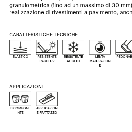
granulometrica (fino ad un massimo di 30 mm)
realizzazione di rivestimenti a pavimento, anch
CARATTERISTICHE TECNICHE
ELASTICO
RESISTENTE
RESISTENTE
LENTA
PEDONAB
RAGGI UV
AL GELO
MATURAZION
E
APPLICAZIONI
BICOMPONE
APPLICAZION
NTE
E FRATTAZZO