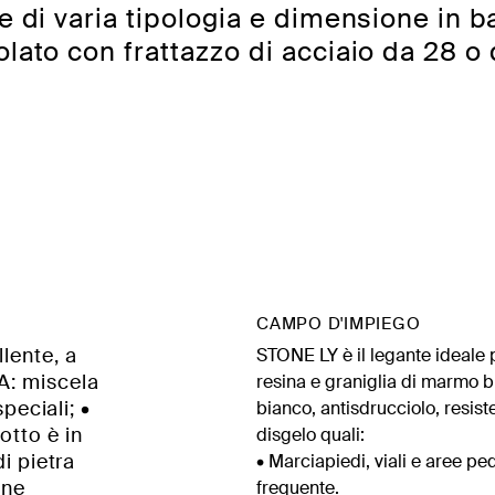
e di varia tipologia e dimensione in ba
lato con frattazzo di acciaio da 28 o 
CAMPO D'IMPIEGO
lente, a
STONE LY è il legante ideale p
A: miscela
resina e graniglia di marmo b
speciali; •
bianco, antisdrucciolo, resiste
otto è in
disgelo quali:
di pietra
• Marciapiedi, viali e aree ped
one
frequente.