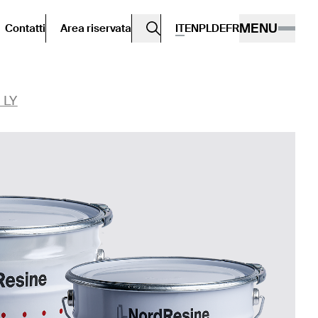
MENU
Contatti
Area riservata
IT
EN
PL
DE
FR
 LY