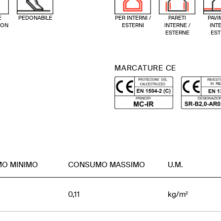
E
PEDONABILE
PER INTERNI /
PARETI
PAVI
ION
ESTERNI
INTERNE /
INTE
ESTERNE
EST
MARCATURE CE
O MINIMO
CONSUMO MASSIMO
U.M.
0,11
kg/m²