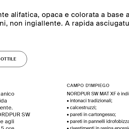
e alifatica, opaca e colorata a base a
ni, non ingiallente. A rapida asciugatu
OTTILE
CAMPO D'IMPIEGO
tanico
NORDPUR SW MAT XF è indicat
ida
• intonaci tradizionali;
lente.
• calcestruzzi;
, NORDPUR SW
• pareti in cartongesso;
e agli
• pareti in pannelli idrofobizz
 5 ore
• rivestimenti in resina eposs