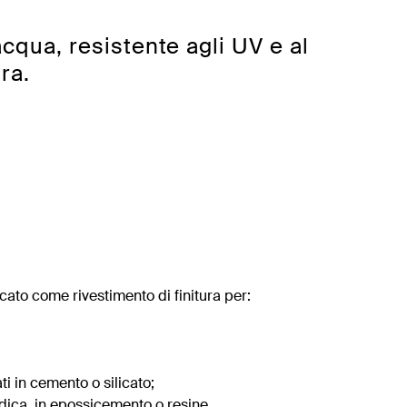
cqua, resistente agli UV e al
ra.
o come rivestimento di finitura per:
ati in cemento o silicato;
idica, in epossicemento o resine