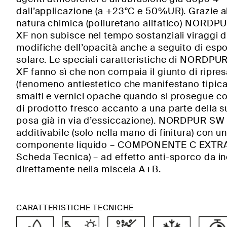
dall’applicazione (a +23°C e 50%UR). Grazie a
natura chimica (poliuretano alifatico) NORD
XF non subisce nel tempo sostanziali viraggi d
modifiche dell’opacità anche a seguito di esp
solare. Le speciali caratteristiche di NORDP
XF fanno sì che non compaia il giunto di ripre
(fenomeno antiestetico che manifestano tipi
smalti e vernici opache quando si prosegue co
di prodotto fresco accanto a una parte della su
posa già in via d’essiccazione). NORDPUR SW
additivabile (solo nella mano di finitura) con u
componente liquido – COMPONENTE C EXTRA
Scheda Tecnica) – ad effetto anti-sporco da i
direttamente nella miscela A+B.
CARATTERISTICHE TECNICHE