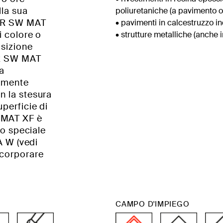
lla sua
poliuretaniche (a pavimento o
PUR SW MAT
• pavimenti in calcestruzzo i
i colore o
• strutture metalliche (anche i
osizione
UR SW MAT
sa
camente
n la stesura
perficie di
 MAT XF è
no speciale
 W (vedi
ncorporare
CAMPO D'IMPIEGO