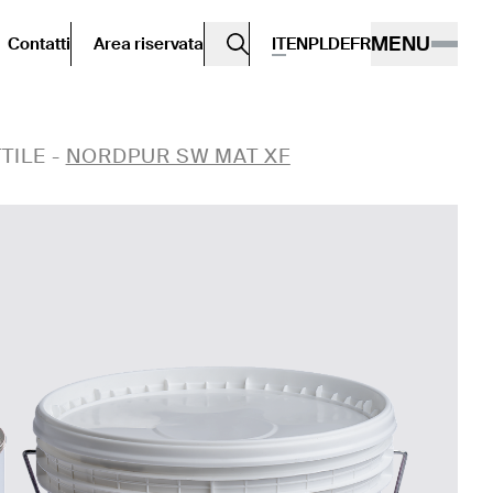
MENU
Contatti
Area riservata
IT
EN
PL
DE
FR
TILE
-
NORDPUR SW MAT XF