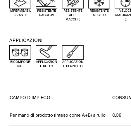
IMPERMEABIL
RESISTENTE
RESISTENTE
RESISTENTE
VELOC
IZZANTE
RAGGI UV
ALLE
AL GELO
MATURAZ
MACCHIE
E
APPLICAZIONI
BICOMPONE
APPLICAZION
APPLICAZION
NTE
E RULLO
E PENNELLO
CAMPO D’IMPIEGO
CONSUM
Per mano di prodotto (inteso come A+B) a rullo
0,08