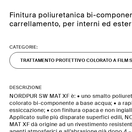
Finitura poliuretanica bi-component
carrellamento, per interni ed ester
CATEGORIE:
TRATTAMENTO PROTETTIVO COLORATO A FILM S
DESCRIZIONE
NORDPUR SW MAT XF è: • uno smalto poliure
colorato bi-componente a base acqua; • a rap
essiccazione; • con finitura opaca e non ingial
Applicato sulle più disparate superfici edili
MAT XF dà origine ad un rivestimento resistent
agenti atmosferici e all’abrasione già dopo 4 –