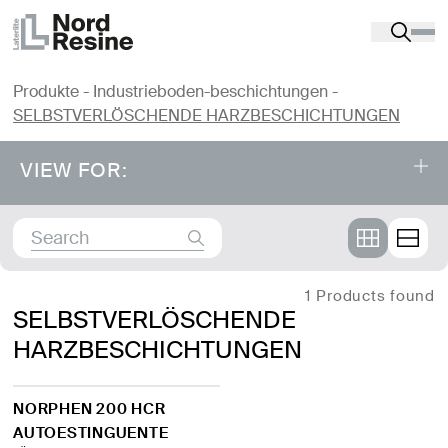
Produkte
-
Industrieboden-beschichtungen
-
SELBSTVERLÖSCHENDE HARZBESCHICHTUNGEN
VIEW FOR:
Product catalog
⤌
INDUSTRIEBODEN-BESCHICHTUNGEN
1 Products found
SELBSTVERLÖSCHENDE
HARZBESCHICHTUNGEN
ABTÖNSYSTEM FÜR LÖSEMITTELFREIE
HARZE
NORPHEN 200 HCR
ABTÖNSYSTEM FÜR WASSERBASIERTE
AUTOESTINGUENTE