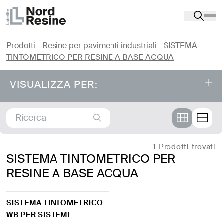
Prodotti
-
Resine per pavimenti industriali
-
SISTEMA
TINTOMETRICO PER RESINE A BASE ACQUA
VISUALIZZA PER:
Prodotti
⤌
RESINE PER PAVIMENTI INDUSTRIALI
1 Prodotti trovati
SISTEMA TINTOMETRICO PER
RESINE A BASE ACQUA
PAVIMENTAZIONI SPORTIVE
PROTETTIVI PER SUPERFICI IN CEMENTO E
SISTEMA TINTOMETRICO
RESINE COLORATE
WB PER SISTEMI