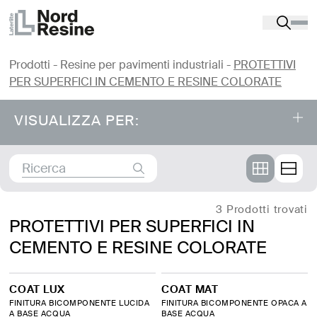
Prodotti
-
Resine per pavimenti industriali
-
PROTETTIVI
PER SUPERFICI IN CEMENTO E RESINE COLORATE
VISUALIZZA PER:
Prodotti
⤌
RESINE PER PAVIMENTI INDUSTRIALI
3 Prodotti trovati
PROTETTIVI PER SUPERFICI IN
CEMENTO E RESINE COLORATE
PAVIMENTAZIONI SPORTIVE
PROTETTIVI PER SUPERFICI IN CEMENTO E
COAT LUX
COAT MAT
FINITURA BICOMPONENTE LUCIDA
RESINE COLORATE
FINITURA BICOMPONENTE OPACA A
A BASE ACQUA
BASE ACQUA